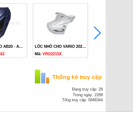
MẶT NẠ Ý CHO AB20 - AB23 XANH DƯƠNG
LỐC NHỎ CHO VARIO 2022 - AB23
62
Mã:
VRO2215X
Mã:
ABL2013E05
Thống kê truy cập
Đang truy cập: 28
Trong ngày: 2289
Tổng truy cập: 5848344