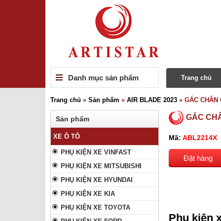
Danh mục sản phẩm
Trang chủ
Trang chủ
»
Sản phẩm
»
AIR BLADE 2023
»
GÁC CHÂN 
GÁC CH
Sản phẩm
XE Ô TÔ
Mã:
ABL2214X
PHỤ KIỆN XE VINFAST
Đặt hàng
PHỤ KIỆN XE MITSUBISHI
PHỤ KIỆN XE HYUNDAI
PHỤ KIỆN XE KIA
PHỤ KIỆN XE TOYOTA
Phụ kiện 