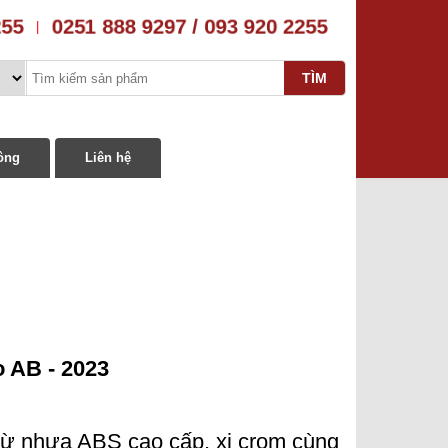
2255
0251 888 9297 / 093 920 2255
|
ông
Liên hệ
o AB - 2023
từ nhựa ABS cao cấp, xi crom cùng