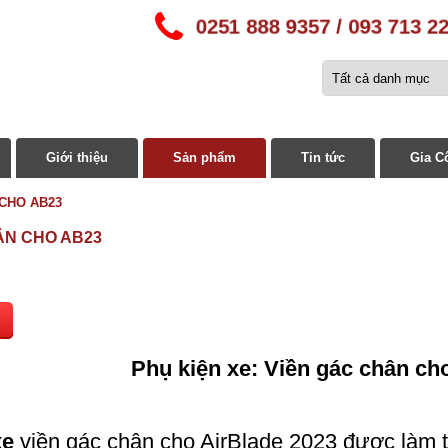
0251 888 9357 / 093 713 
Giới thiệu
Sản phẩm
Tin tức
Gia C
CHO AB23
ÂN CHO AB23
Phụ kiện xe: Viền gác chân ch
xe
viền gác chân cho AirBlade 2023 được làm 