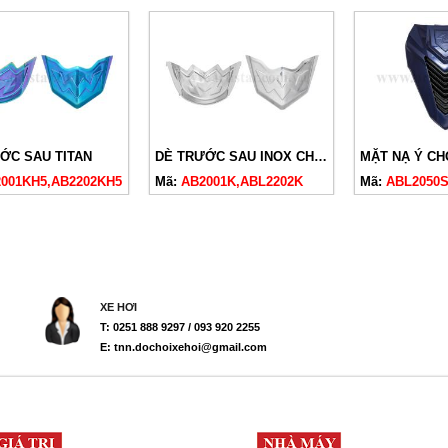
ỚC SAU TITAN
DÈ TRƯỚC SAU INOX CHO AB23
001KH5,AB2202KH5
Mã:
AB2001K,ABL2202K
Mã:
ABL2050S
XE HƠI
T: 0251 888 9297 / 093 920 2255
E: tnn.dochoixehoi@gmail.com