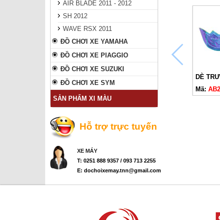
AIR BLADE 2011 - 2012
SH 2012
WAVE RSX 2011
ĐỒ CHƠI XE YAMAHA
ĐỒ CHƠI XE PIAGGIO
ĐỒ CHƠI XE SUZUKI
DÈ TRƯ
ĐỒ CHƠI XE SYM
Mã:
AB2
SẢN PHẨM XI MÀU
Hỗ trợ trực tuyến
XE MÁY
T: 0251 888 9357 / 093 713 2255
E: dochoixemay.tnn@gmail.com