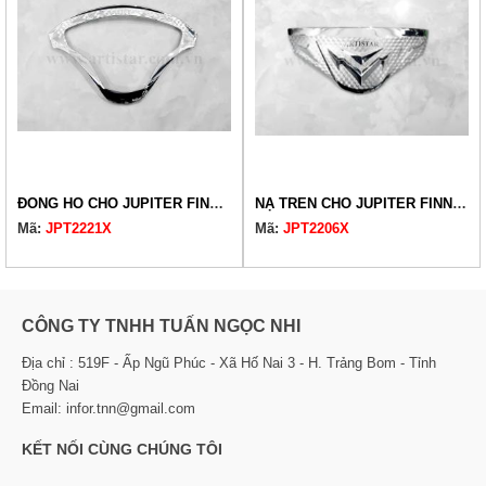
ĐỒNG HỒ CHO JUPITER FINN 2022-2024
NẠ TRÊN CHO JUPITER FINN 2022-2024
Mã:
JPT2221X
Mã:
JPT2206X
CÔNG TY TNHH TUẤN NGỌC NHI
Địa chỉ : 519F - Ấp Ngũ Phúc - Xã Hố Nai 3 - H. Trảng Bom - Tỉnh
Đồng Nai
Email: infor.tnn@gmail.com
KẾT NỐI CÙNG CHÚNG TÔI