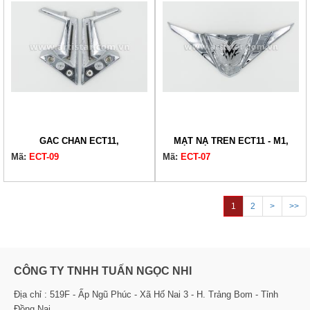
GÁC CHÂN ECT11,
MẶT NẠ TRÊN ECT11 - M1,
Mã:
ECT-09
Mã:
ECT-07
1
2
>
>>
CÔNG TY TNHH TUẤN NGỌC NHI
Địa chỉ : 519F - Ấp Ngũ Phúc - Xã Hố Nai 3 - H. Trảng Bom - Tỉnh
Đồng Nai