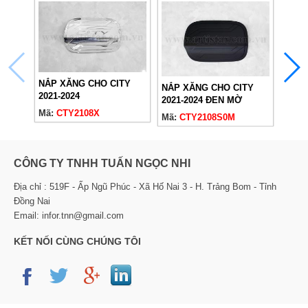
NẮP XĂNG CHO CITY
NẮP 
NẮP XĂNG CHO CITY
2021-2024
2021
2021-2024 ĐEN MỜ
Mã:
CTY2108X
Mã:
C
Mã:
CTY2108S0M
CÔNG TY TNHH TUẤN NGỌC NHI
Địa chỉ : 519F - Ấp Ngũ Phúc - Xã Hố Nai 3 - H. Trảng Bom - Tỉnh
Đồng Nai
Email: infor.tnn@gmail.com
KẾT NỐI CÙNG CHÚNG TÔI