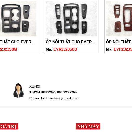
ỐP NỘI THẤT CHO EVEREST 2 CẦU 2023 VÂN ĐÁ NHÁM
ỐP NỘI THẤT CHO EVEREST 2 CẦU 2023 VÂN ĐÁ BÓNG
R2323S8M
Mã:
EVR2323S8B
Mã:
EVR2323
XE HƠI
T: 0251 888 9297 / 093 920 2255
E: tnn.dochoixehoi@gmail.com