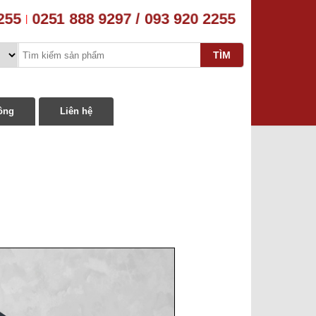
2255
0251 888 9297 / 093 920 2255
|
ông
Liên hệ