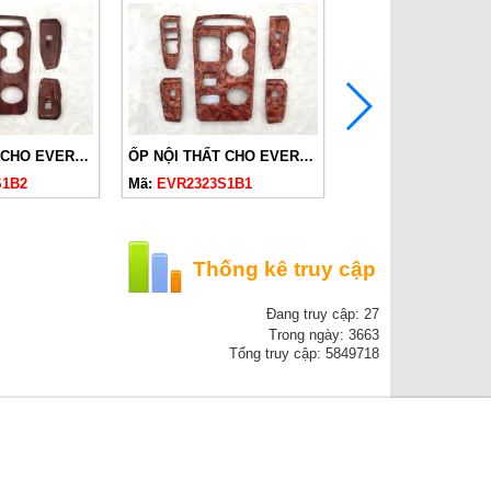
ỐP NỘI THẤT CHO EVEREST 2 CẦU 2023 VÂN GỖ SỌC
ỐP NỘI THẤT CHO EVEREST 2 CẦU 2023 VÂN GỖ NÂU
S1B2
Mã:
EVR2323S1B1
Mã:
EVR2323C
Thống kê truy cập
Đang truy cập: 27
Trong ngày: 3663
Tổng truy cập: 5849718