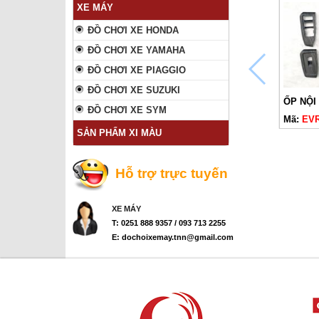
XE MÁY
ĐỒ CHƠI XE HONDA
ĐỒ CHƠI XE YAMAHA
ĐỒ CHƠI XE PIAGGIO
ĐỒ CHƠI XE SUZUKI
ĐỒ CHƠI XE SYM
Mã:
EV
SẢN PHẨM XI MÀU
Hỗ trợ trực tuyến
XE MÁY
T: 0251 888 9357 / 093 713 2255
E: dochoixemay.tnn@gmail.com