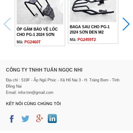
BAGA SAU CHO PG-1
ỐP GẦM BẢO VỆ LỐC
BAGA
2024 SƠN ĐEN M2
CHO PG-1 2024 SƠN
2024
Mã:
PG2459T2
ĐEN
Mã:
PG2460T
Mã:
P
CÔNG TY TNHH TUẤN NGỌC NHI
Địa chỉ : 519F - Ấp Ngũ Phúc - Xã Hố Nai 3 - H. Trảng Bom - Tỉnh
Đồng Nai
Email: infor.tnn@gmail.com
KẾT NỐI CÙNG CHÚNG TÔI