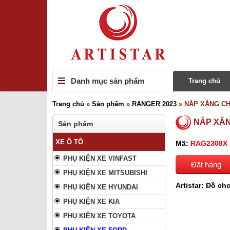
Danh mục sản phẩm
Trang chủ
Trang chủ
»
Sản phẩm
»
RANGER 2023
»
NẮP XĂNG CH
NẮP XĂN
Sản phẩm
XE Ô TÔ
Mã:
RAG2308X
PHỤ KIỆN XE VINFAST
Đặt hàng
PHỤ KIỆN XE MITSUBISHI
Artistar: Đồ chơ
PHỤ KIỆN XE HYUNDAI
PHỤ KIỆN XE KIA
PHỤ KIỆN XE TOYOTA