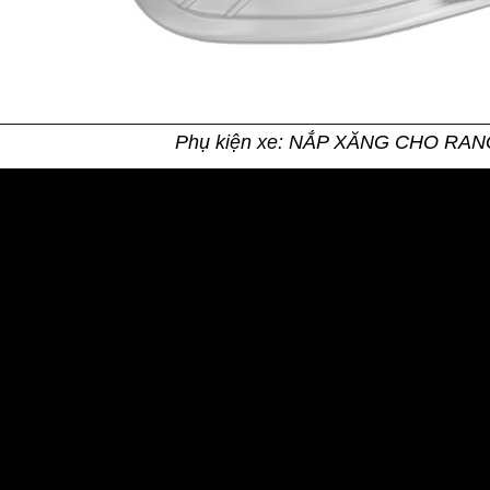
Phụ kiện xe: NẮP XĂNG CHO RA