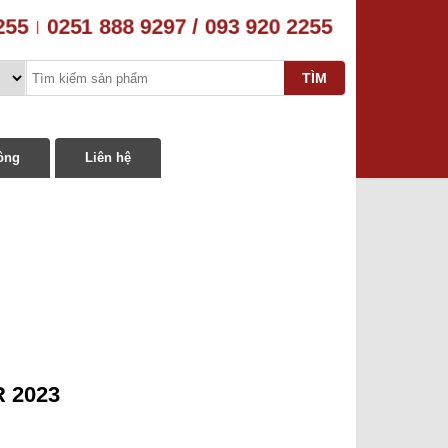
255
0251 888 9297 / 093 920 2255
|
ông
Liên hệ
 2023