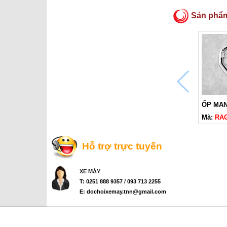
Sản phẩ
Mã:
RA
Hỗ trợ trực tuyến
XE MÁY
T: 0251 888 9357 / 093 713 2255
E: dochoixemay.tnn@gmail.com