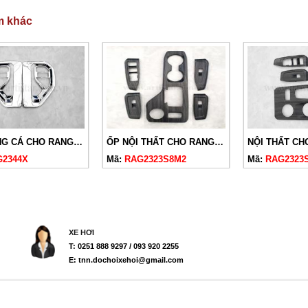
m khác
ỐP MANG CÁ CHO RANGER 2023, EVEREST 2023
ỐP NỘI THẤT CHO RANGER XL, XLS, XLT 2023 VÂN ĐÁ NHÁM
G2344X
Mã:
RAG2323S8M2
Mã:
RAG2323
XE HƠI
T: 0251 888 9297 / 093 920 2255
E: tnn.dochoixehoi@gmail.com