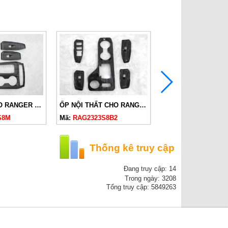
NỘI THẤT CHO RANGER WILDTRACK 2023 VÀ EVEREST 1 CẦU 2023 VÂN ĐÁ NHÁM
ỐP NỘI THẤT CHO RANGER XL, XLS, XLT 2023 VÂN ĐÁ BÓNG
S8M
Mã:
RAG2323S8B2
Mã:
RAG2323S8B
Thống kê truy cập
Đang truy cập: 14
Trong ngày: 3208
Tổng truy cập: 5849263