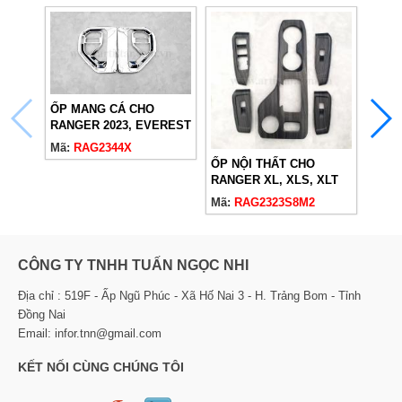
ỐP MANG CÁ CHO
NỘI 
RANGER 2023, EVEREST
WILD
2023
Mã:
RAG2344X
EVER
Mã:
ỐP NỘI THẤT CHO
VÂN 
RANGER XL, XLS, XLT
2023 VÂN ĐÁ NHÁM
Mã:
RAG2323S8M2
CÔNG TY TNHH TUẤN NGỌC NHI
Địa chỉ : 519F - Ấp Ngũ Phúc - Xã Hố Nai 3 - H. Trảng Bom - Tỉnh
Đồng Nai
Email: infor.tnn@gmail.com
KẾT NỐI CÙNG CHÚNG TÔI