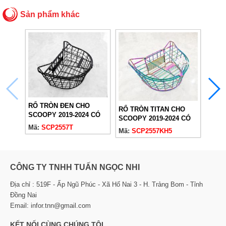
Sản phẩm khác
RỔ TRÒN ĐEN CHO
RỔ T
RỔ TRÒN TITAN CHO
SCOOPY 2019-2024 CÓ
SCOO
SCOOPY 2019-2024 CÓ
NẮP
NẮP
NẮP
Mã:
SCP2557T
Mã:
S
Mã:
SCP2557KH5
CÔNG TY TNHH TUẤN NGỌC NHI
Địa chỉ : 519F - Ấp Ngũ Phúc - Xã Hố Nai 3 - H. Trảng Bom - Tỉnh
Đồng Nai
Email: infor.tnn@gmail.com
KẾT NỐI CÙNG CHÚNG TÔI