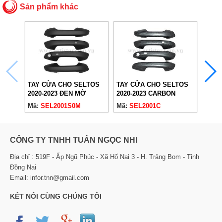
Sản phẩm khác
TAY CỬA CHO SELTOS
TAY CỬA CHO SELTOS
TAY 
2020-2023 ĐEN MỜ
2020-2023 CARBON
2020-
Mã:
SEL2001S0M
Mã:
SEL2001C
Mã:
S
CÔNG TY TNHH TUẤN NGỌC NHI
Địa chỉ : 519F - Ấp Ngũ Phúc - Xã Hố Nai 3 - H. Trảng Bom - Tỉnh
Đồng Nai
Email: infor.tnn@gmail.com
KẾT NỐI CÙNG CHÚNG TÔI