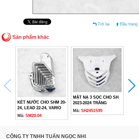
Trở lại
Đầu trang
Sản phẩm khác
MẶT 
MẶT NẠ 3 SỌC CHO SH
2023
KÉT NƯỚC CHO SHM 20-
2023-2024 TRẮNG
24, LEAD 22-24, VARIO
(NHB35)
Mã:
S
Mã:
SH2451S95
160 22-24, AB 23-24,
Mã:
SM20-04
SH24, PCX 23-24 (160IN)
CÔNG TY TNHH TUẤN NGỌC NHI