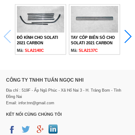
ĐỐ KÍNH CHO SOLATI
TAY CỐP BIỂN SỐ CHO
CHE 
2021 CARBON
SOLATI 2021 CARBON
ĐEN 
Mã:
SLA2140C
Mã:
SLA2137C
Mã:
S
CÔNG TY TNHH TUẤN NGỌC NHI
Địa chỉ : 519F - Ấp Ngũ Phúc - Xã Hố Nai 3 - H. Trảng Bom - Tỉnh
Đồng Nai
Email: infor.tnn@gmail.com
KẾT NỐI CÙNG CHÚNG TÔI