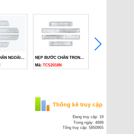
NẸP BƯỚC CHÂN NGOÀI TUCSON 2020 INOX
NẸP BƯỚC CHÂN TRONG TUCSON 2020 INOX
N
Mã:
TCS2018N
Mã:
TCS2035N
Thống kê truy cập
Đang truy cập: 19
Trong ngày: 4899
Tổng truy cập: 5850955