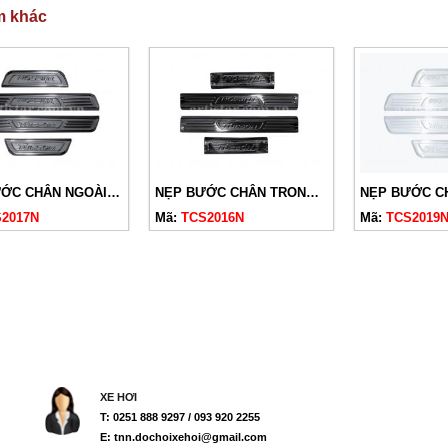
m khác
NẸP BƯỚC CHÂN NGOÀI TUCSON 2020 TITAN
NẸP BƯỚC CHÂN TRONG TUCSON 2020 TITAN
2017N
Mã:
TCS2016N
Mã:
TCS2019
XE HƠI
T: 0251 888 9297 / 093 920 2255
E: tnn.dochoixehoi@gmail.com