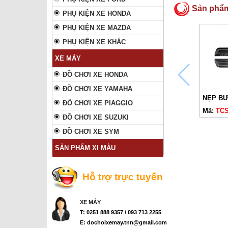
Sản phẩ
PHỤ KIỆN XE HONDA
PHỤ KIỆN XE MAZDA
PHỤ KIỆN XE KHÁC
XE MÁY
ĐỒ CHƠI XE HONDA
ĐỒ CHƠI XE YAMAHA
ĐỒ CHƠI XE PIAGGIO
Mã:
TCS
ĐỒ CHƠI XE SUZUKI
ĐỒ CHƠI XE SYM
SẢN PHẨM XI MÀU
Hỗ trợ trực tuyến
XE MÁY
T: 0251 888 9357 / 093 713 2255
E: dochoixemay.tnn@gmail.com