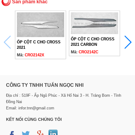
Sản phẩm khác
VIỀN
ỐP CỘT C CHO CROSS
CROS
ỐP CỘT C CHO CROSS
2021 CARBON
Mã:
2021
Mã:
CRO2142C
Mã:
CRO2142X
CÔNG TY TNHH TUẤN NGỌC NHI
Địa chỉ : 519F - Ấp Ngũ Phúc - Xã Hố Nai 3 - H. Trảng Bom - Tỉnh
Đồng Nai
Email: infor.tnn@gmail.com
KẾT NỐI CÙNG CHÚNG TÔI