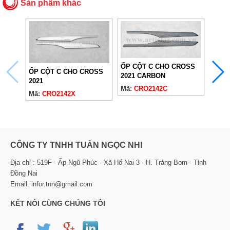
Sản phẩm khác
VIỀN
ỐP CỘT C CHO CROSS
CROS
ỐP CỘT C CHO CROSS
2021 CARBON
Mã:
2021
Mã:
CRO2142C
Mã:
CRO2142X
CÔNG TY TNHH TUẤN NGỌC NHI
Địa chỉ : 519F - Ấp Ngũ Phúc - Xã Hố Nai 3 - H. Trảng Bom - Tỉnh
Đồng Nai
Email: infor.tnn@gmail.com
KẾT NỐI CÙNG CHÚNG TÔI