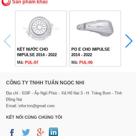
Sản phẩm khác
KÉT NƯỚC CHO
PO E CHO IMPULSE
CHỤP
IMPULSE 2014 - 2022
2014 - 2022
2014 
Mã:
PUL-07
Mã:
PUL-06
Mã:
P
CÔNG TY TNHH TUẤN NGỌC NHI
Địa chỉ : 519F - Ấp Ngũ Phúc - Xã Hố Nai 3 - H. Trảng Bom - Tỉnh
Đồng Nai
Email: infor.tnn@gmail.com
KẾT NỐI CÙNG CHÚNG TÔI