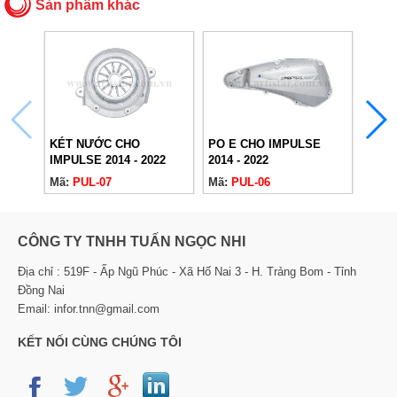
Sản phẩm khác
KÉT NƯỚC CHO
PO E CHO IMPULSE
CHỤP
IMPULSE 2014 - 2022
2014 - 2022
2014 
Mã:
PUL-07
Mã:
PUL-06
Mã:
P
CÔNG TY TNHH TUẤN NGỌC NHI
Địa chỉ : 519F - Ấp Ngũ Phúc - Xã Hố Nai 3 - H. Trảng Bom - Tỉnh
Đồng Nai
Email: infor.tnn@gmail.com
KẾT NỐI CÙNG CHÚNG TÔI