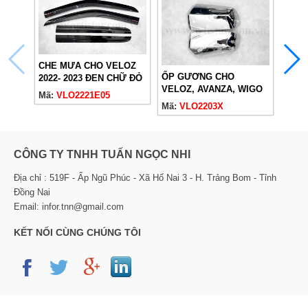
CHE MƯA CHO VELOZ
ỐP GƯƠNG CHO
2022- 2023 ĐEN CHỮ ĐỎ
ỐP 
VELOZ, AVANZA, WIGO
VELO
Mã:
VLO2221E05
2022, RAIZE 2021, RUSH
2022
Mã:
VLO2203X
Mã:
V
2018
2018
CÔNG TY TNHH TUẤN NGỌC NHI
Địa chỉ : 519F - Ấp Ngũ Phúc - Xã Hố Nai 3 - H. Trảng Bom - Tỉnh
Đồng Nai
Email: infor.tnn@gmail.com
KẾT NỐI CÙNG CHÚNG TÔI