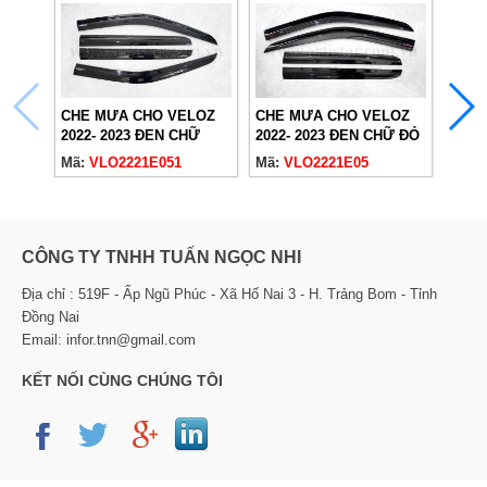
CHE MƯA CHO VELOZ
CHE MƯA CHO VELOZ
ỐP 
2022- 2023 ĐEN CHỮ
2022- 2023 ĐEN CHỮ ĐỎ
VELO
TRẮNG
Mã:
VLO2221E051
Mã:
VLO2221E05
2022
Mã:
V
2018
CÔNG TY TNHH TUẤN NGỌC NHI
Địa chỉ : 519F - Ấp Ngũ Phúc - Xã Hố Nai 3 - H. Trảng Bom - Tỉnh
Đồng Nai
Email: infor.tnn@gmail.com
KẾT NỐI CÙNG CHÚNG TÔI